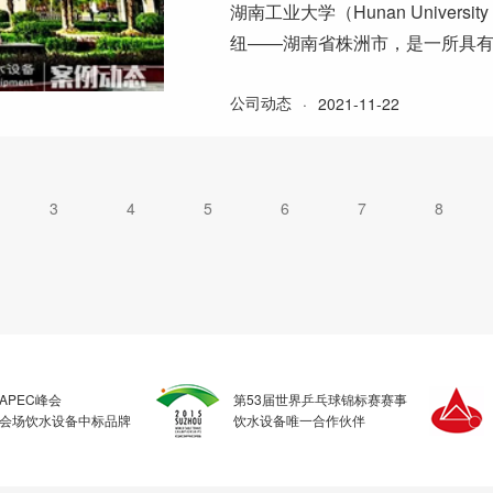
湖南工业大学（Hunan Universi
纽——湖南省株洲市，是一所具有
盖工学、理学、管理学、文学
公司动态
·
2021-11-22
3
4
5
6
7
8
APEC峰会
第53届世界乒乓球锦标赛赛事
会场饮水设备中标品牌
饮水设备唯一合作伙伴