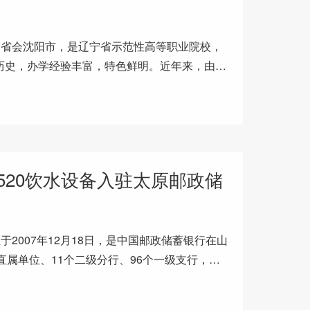
宁省会沈阳市，是辽宁省示范性高等职业院校，
学历史，办学经验丰富，特色鲜明。近年来，由于
校内硬件设施的建设，为师生
-F520饮水设备入驻太原邮政储
2007年12月18日，是中国邮政储蓄银行在山
直属单位、11个二级分行、96个一级支行，覆
6年荣获山西省