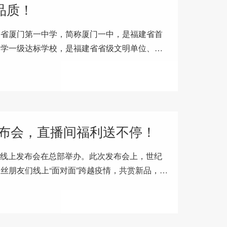
品质！
建省厦门第一中学，简称厦门一中，是福建省首
中学一级达标学校，是福建省省级文明单位、第
统先进集体。创建于清朝光绪年间的
布会，直播间福利送不停！
新品线上发布会在总部举办。此次发布会上，世纪
丝朋友们线上“面对面”跨越疫情，共赏新品，共
超值钜惠盛宴！✦致辞