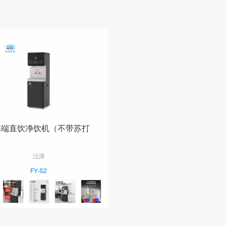
高端直饮净饮机（不带苏打
沄湃
FY-S2