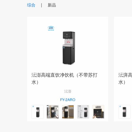
综合
|
新品
沄澎高端直饮净饮机（不带苏打
沄湃
水）
水）
沄澎
FY-2ARO