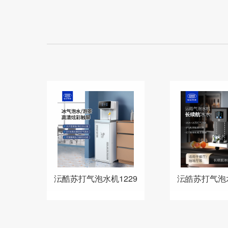
沄酷苏打气泡水机1229
沄皓苏打气泡水