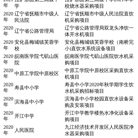
年
学
校烧水器采购项目
2020
辽宁省抚顺市中级人
辽宁省抚顺市中级人民法院直饮
年
民法院
机采购项目
2020
辽宁省公路管理局双龙头净饮一
辽宁省公路管理局
年
体开水机项目
2020
安化县梅城镇芙蓉学
安化县梅城镇芙蓉学校（南桥完
年
校
小)直饮水系统设备项目
2020
皖南医学院弋矶山医
皖南医学院弋矶山医院饮水机采
年
院
购项目
2020
中原工学院中原校区采购直饮水
中原工学院中原校区
年
机项目
2020
寿县中小学2020年秋学期学生饮
寿县中小学
年
水机采购招标项目
2020
滨海县中小学校园直饮水设备采
滨海县中小学
年
购及安装项目
2020
开江中学教学楼热水净化设备采
开江中学
年
购项目
2020
九江经济技术开发区人民医院净
人民医院
年
水器采购项目