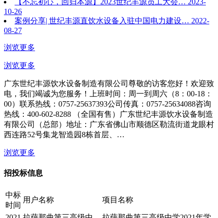
【不忘初心，回归本源】2023世纪丰源员工大会…
2023-
10-26
案例分享| 世纪丰源直饮水设备入驻中国电力建设…
2022-
08-27
浏览更多
浏览更多
广东世纪丰源饮水设备制造有限公司尊敬的访客您好！欢迎致
电，我们竭诚为您服务！上班时间：周一到周六（8：00-18：
00）联系热线：0757-25637393公司传真：0757-25634088咨询
热线：400-602-8288 （全国有售）广东世纪丰源饮水设备制造
有限公司（总部）地址：广东省佛山市顺德区勒流街道龙眼村
西连路52号集龙智造园8栋首层、…
浏览更多
招投标信息
中标
用户名称
项目名称
时间
2021
拉萨那曲第三高级中
拉萨那曲第三高级中学2021年学