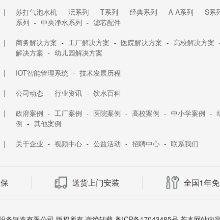
|
苏打气泡水机
-
沄系列
-
T系列
-
经典系列
-
A-A系列
-
S系
系列
-
中央净水系列
-
滤芯配件
|
商务解决方案
-
工厂解决方案
-
医院解决方案
-
高校解决方案
解决方案
-
幼儿园解决方案
|
IOT智能管理系统
-
技术发展历程
|
公司动态
-
行业资讯
-
饮水百科
|
政府案例
-
工厂案例
-
医院案例
-
高校案例
-
中小学案例
-
例
-
其他案例
|
关于企业
-
视频中心
-
公益活动
-
招聘中心
-
联系我们
承保
送货上门安装
全国1年
东世纪丰源饮水设备制造有限公司 版权所有 谢绝转载
粤ICP备17043485号
若本网站内