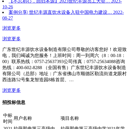
【不忘初心，回归本源】2023世纪丰源员工大会…
2023-
10-26
案例分享| 世纪丰源直饮水设备入驻中国电力建设…
2022-
08-27
浏览更多
浏览更多
广东世纪丰源饮水设备制造有限公司尊敬的访客您好！欢迎致
电，我们竭诚为您服务！上班时间：周一到周六（8：00-18：
00）联系热线：0757-25637393公司传真：0757-25634088咨询
热线：400-602-8288 （全国有售）广东世纪丰源饮水设备制造
有限公司（总部）地址：广东省佛山市顺德区勒流街道龙眼村
西连路52号集龙智造园8栋首层、…
浏览更多
招投标信息
中标
用户名称
项目名称
时间
2021
拉萨那曲第三高级中
拉萨那曲第三高级中学2021年学