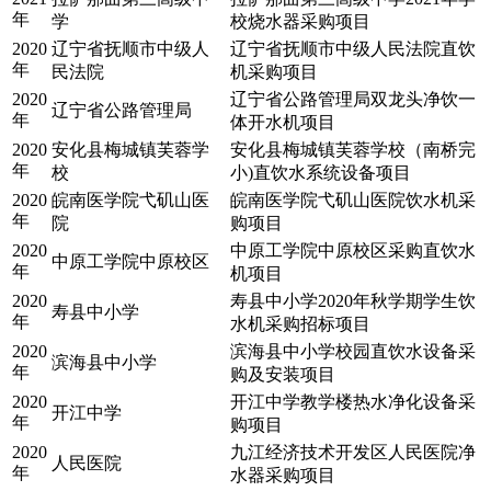
年
学
校烧水器采购项目
2020
辽宁省抚顺市中级人
辽宁省抚顺市中级人民法院直饮
年
民法院
机采购项目
2020
辽宁省公路管理局双龙头净饮一
辽宁省公路管理局
年
体开水机项目
2020
安化县梅城镇芙蓉学
安化县梅城镇芙蓉学校（南桥完
年
校
小)直饮水系统设备项目
2020
皖南医学院弋矶山医
皖南医学院弋矶山医院饮水机采
年
院
购项目
2020
中原工学院中原校区采购直饮水
中原工学院中原校区
年
机项目
2020
寿县中小学2020年秋学期学生饮
寿县中小学
年
水机采购招标项目
2020
滨海县中小学校园直饮水设备采
滨海县中小学
年
购及安装项目
2020
开江中学教学楼热水净化设备采
开江中学
年
购项目
2020
九江经济技术开发区人民医院净
人民医院
年
水器采购项目