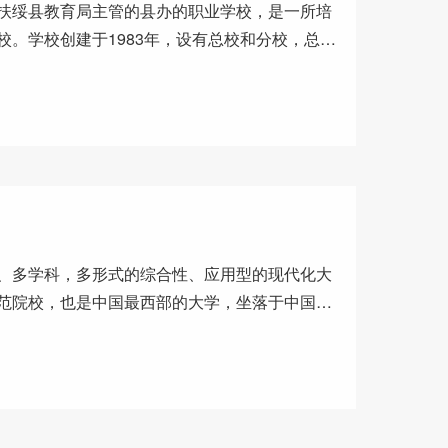
扶绥县教育局主管的县办的职业学校，是一所培
校。学校创建于1983年，设有总校和分校，总校
独秀峰风景区旁，分校
、多学科，多形式的综合性、应用型的现代化大
范院校，也是中国最西部的大学，坐落于中国历
况：学校为改善师生的饮水条